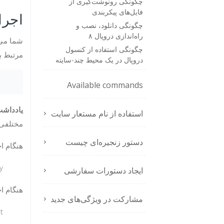
چگونگی رونوشت‌گیری از
فایل‌های پیکربندی
اجرا
چگونگی دانلود، نصب و
راه‌اندازی دروپال ۸
شما می‌ت
چگونگی استفاده از کنسول
مرتبط با
دروپال در یک محیط چند-سایته
Available commands
یادداشت
استفاده از نام مستعار سایت
مختلفی 
دستور زنجیره‌ای چیست
هنگام اجرای 
.
ایجاد دستورات سفارشی
هنگام اجرای کنسو
مشارکت در ویژگی‌های جدید
.