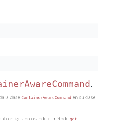
.
ainerAwareCommand
da la clase
en su clase
ContainerAwareCommand
upal configurado usando el método
.
get