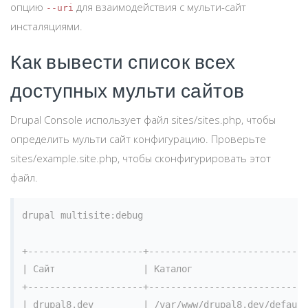
опцию
для взаимодействия с мульти-сайт
--uri
инсталяциями.
Как вывести список всех
доступных мульти сайтов
Drupal Console использует файл sites/sites.php, чтобы
определить мульти сайт конфигурацию. Проверьте
sites/example.site.php, чтобы сконфигурировать этот
файл.
drupal multisite:debug

+---------------------+-----------------------------
| Сайт                | Каталог                     
+---------------------+-----------------------------
| drupal8.dev         | /var/www/drupal8.dev/default